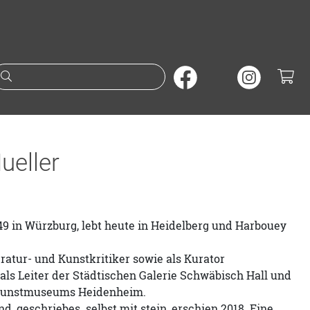
Suche nach Büchern oder A
ueller
49 in Würzburg, lebt heute in Heidelberg und Harbouey
eratur- und Kunstkritiker sowie als Kurator
. als Leiter der Städtischen Galerie Schwäbisch Hall und
 Kunstmuseums Heidenheim.
d, geschriebes. selbst mit stein, erschien 2018. Eine