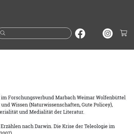
Suche nach Büchern oder A
t und im Forschungsverbund Marbach Weimar Wolfenbüttel
 und Wissen (Naturwissenschaften, Gute Policey),
alität und Medialität der Literatur.
; Erzählen nach Darwin. Die Krise der Teleologie im
2007).