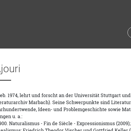
jouri
 geb. 1974, lehrt und forscht an der Universität Stuttgar
eraturarchiv Marbach). Seine Schwerpunkte sind Literatur
rhundertwende, Ideen- und Problemgeschichte sowie Materi
ngen u. a.:
900. Naturalismus - Fin de Siècle - Expressionismus (2009)
Realismus: Friedrich Theodor Vischer und Gottfried Keller (