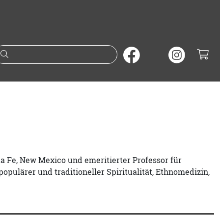
Suche nach Büchern oder A
a Fe, New Mexico und emeritierter Professor für
pulärer und traditioneller Spiritualität, Ethnomedizin,