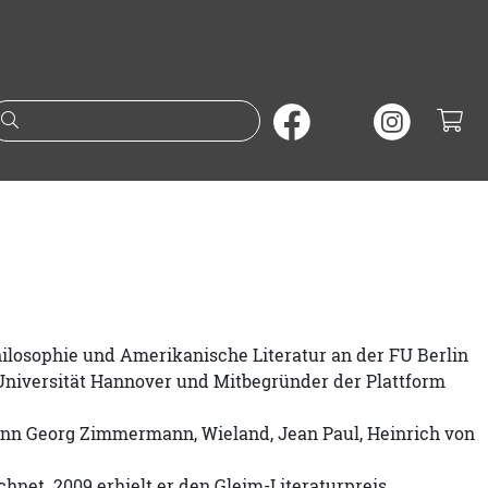
Suche nach Büchern oder A
hilosophie und Amerikanische Literatur an der FU Berlin
 Universität Hannover und Mitbegründer der Plattform
ohann Georg Zimmermann, Wieland, Jean Paul, Heinrich von
et. 2009 erhielt er den Gleim-Literaturpreis.