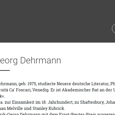
eorg Dehrmann
rmann, geb. 1975, studierte Neuere deutsche Literatur, P
sità Ca' Foscari, Venedig. Er ist Akademischer Rat an der
k«.
u.a. zur Einsamkeit im 18. Jahrhundert, zu Shaftesbury, J
man Melville und Stanley Kubrick.
rk-Georg Dehrmann mit dem Ernst-Reuter-Preis ausgezeichn