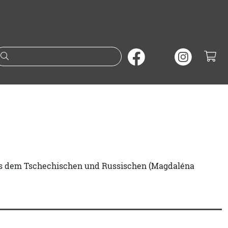
Suche nach Büchern oder A
 aus dem Tschechischen und Russischen (Magdaléna