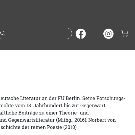
Suche nach Büchern oder A
 deutsche Literatur an der FU Berlin. Seine Forschungs-
ichte vom 18. Jahrhundert bis zur Gegenwart.
aftliche Beiträge zu einer Theorie- und
d Gegenwartsliteratur (Mithg., 2016); Norbert von
schichte der reinen Poesie (2010).