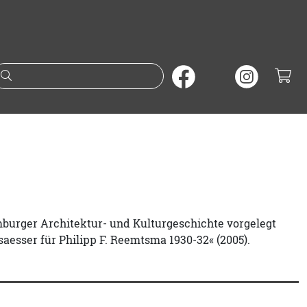
Suche nach Büchern oder A
amburger Architektur- und Kulturgeschichte vorgelegt
lsaesser für Philipp F. Reemtsma 1930-32« (2005).