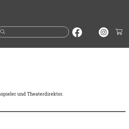
Suche nach Büchern oder A
spieler und Theaterdirektor.