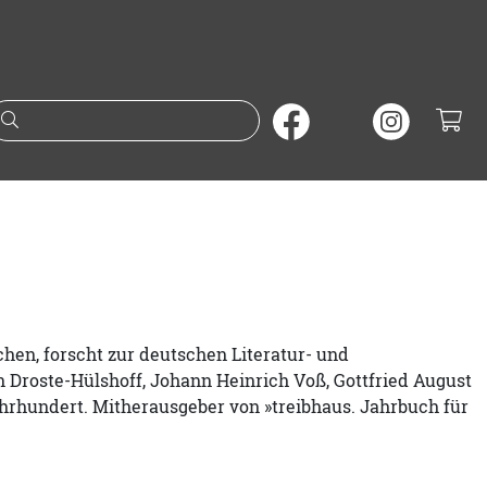
Suche nach Büchern oder A
hen, forscht zur deutschen Literatur- und
 Droste-Hülshoff, Johann Heinrich Voß, Gottfried August
hrhundert. Mitherausgeber von »treibhaus. Jahrbuch für