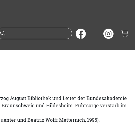
Suche nach Büchern oder A
Herzog August Bibliothek und Leiter der Bundesakademie
ten Braunschweig und Hildesheim. Führsorge verstarb im
ruenter und Beatrix Wolff Metternich, 1995).