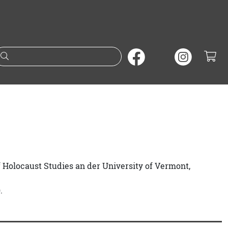
Suche nach Büchern oder A
f Holocaust Studies an der University of Vermont,
.