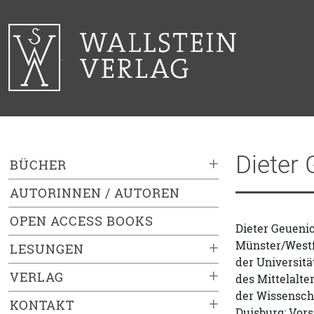
Dieter
+
BÜCHER
AUTORINNEN / AUTOREN
OPEN ACCESS BOOKS
Dieter Geuenic
Münster/Westf.
+
LESUNGEN
der Universitä
+
VERLAG
des Mittelalte
der Wissenscha
+
KONTAKT
Duisburg; Vor