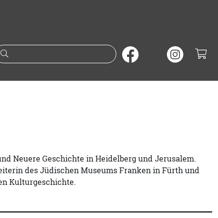
Suche nach Büchern oder A
e und Neuere Geschichte in Heidelberg und Jerusalem.
Leiterin des Jüdischen Museums Franken in Fürth und
en Kulturgeschichte.