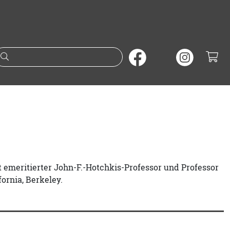
Suche nach Büchern oder A
 ist emeritierter John-F.-Hotchkis-Professor und Professor
ornia, Berkeley.