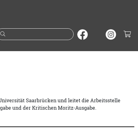
Suche nach Büchern oder A
Universität Saarbrücken und leitet die Arbeitsstelle
sgabe und der Kritischen Moritz-Ausgabe.