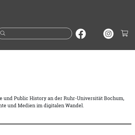
Suche nach Büchern oder A
te und Public History an der Ruhr-Universität Bochum,
hte und Medien im digitalen Wandel.