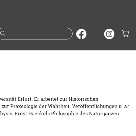
Suche nach Büchern oder A
rsität Erfurt. Er arbeitet zur Historischen
 zur Praxeologie der Wahrheit. Veröffentlichungen u. a.:
physis. Ernst Haeckels Philosophie des Naturganzen