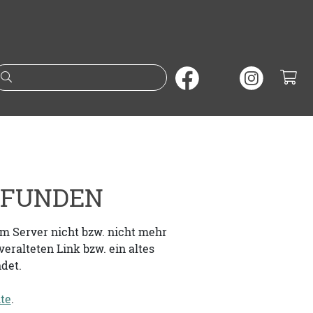
Suche nach Büchern oder A
GEFUNDEN
em Server nicht bzw. nicht mehr
eralteten Link bzw. ein altes
det.
ite
.