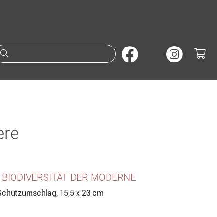
Suche nach Büchern oder A
ere
 BIODIVERSITÄT DER MODERNE
., Schutzumschlag, 15,5 x 23 cm