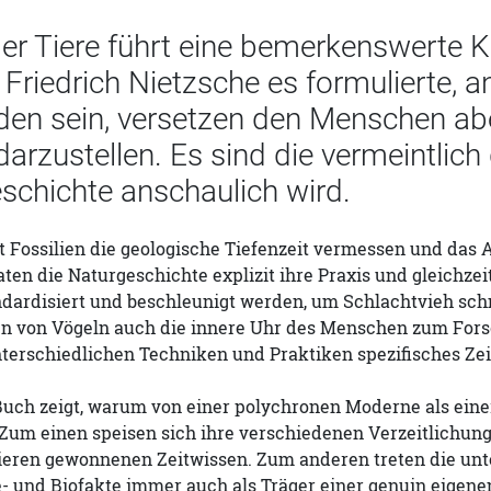
der Tiere führt eine bemerkenswerte K
 Friedrich Nietzsche es formulierte, 
n sein, versetzen den Menschen aber e
darzustellen. Es sind die vermeintlic
schichte anschaulich wird.
 Fossilien die geologische Tiefenzeit vermessen und das 
en die Naturgeschichte explizit ihre Praxis und gleichzei
dardisiert und beschleunigt werden, um Schlachtvieh schne
en von Vögeln auch die innere Uhr des Menschen zum Forsc
terschiedlichen Techniken und Praktiken spezifisches Zei
uch zeigt, warum von einer polychronen Moderne als einer
Zum einen speisen sich ihre verschiedenen Verzeitlichu
ieren gewonnenen Zeitwissen. Zum anderen treten die unt
e- und Biofakte immer auch als Träger einer genuin eigene