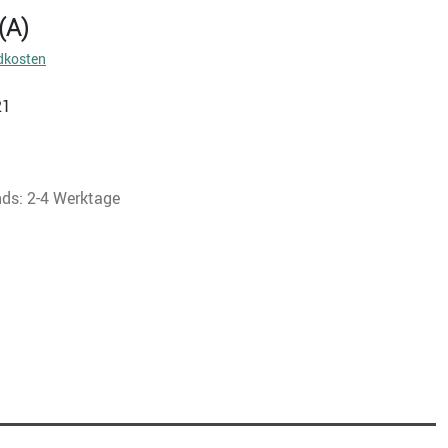
(A)
dkosten
21
nds: 2-4 Werktage