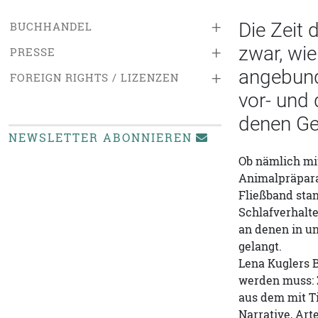
+
Die Zeit 
BUCHHANDEL
zwar, wie
+
PRESSE
angebunde
+
FOREIGN RIGHTS / LIZENZEN
vor- und 
denen Ge
NEWSLETTER ABONNIEREN
Ob nämlich mit
Animalpräparat
Fließband stan
Schlafverhalt
an denen in un
gelangt.
Lena Kuglers B
werden muss: 
aus dem mit T
Narrative, Art