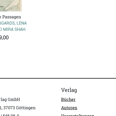
e Passagen
GARDS, LENA
D MIRA SHAH
9,00
Verlag
erlag GmbH
Bücher
1, 37073 Göttingen
Autoren
 / 548 98-0
Veranstaltungen