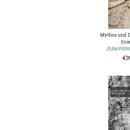
Mythos und D
Gri
JEAN-PIER
€3