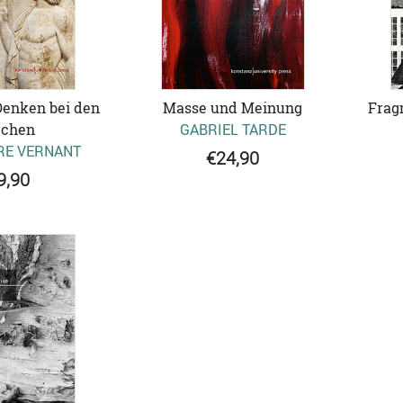
enken bei den
Masse und Meinung
Frag
echen
GABRIEL TARDE
RE VERNANT
€24,90
9,90