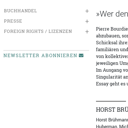
+
BUCHHANDEL
»Wer den
+
PRESSE
Pierre Bourdie
+
FOREIGN RIGHTS / LIZENZEN
abzubauen, so
Schicksal ihre
familiären un
NEWSLETTER ABONNIEREN
von kollektive
jeweiligen Um
Im Ausgang von
Singularität a
Essay geht es
HORST BR
Horst Brühmann,
Huberman, Mich