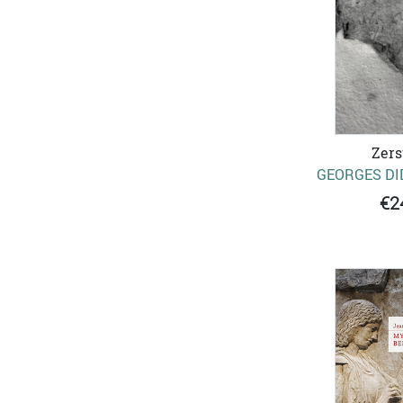
Zers
GEORGES DI
€2