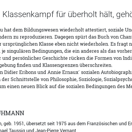
 Klassenkampf für überholt hält, geh
u hat dem Bildungswesen wiederholt attestiert, soziale Un
ndern zu reproduzieren. Dagegen spürt das Buch von Chant
r ursprünglichen Klasse eben nicht wiederholen. Es fragt na
d je singulären Bedingungen, die ein anderes als das vo
r und persönlicher Geschichte rücken die Formen von Individ
gebung finden und Klassengrenzen überschreiten.
 Didier Eribons und Annie Ernaux` sozialen Autobiographi
n der Schnittstelle von Philosophie, Soziologie, Sozialpsyc
 um einen neuen Blick auf die sozialen Bedingungen des M
ÜHMANN
 geb. 1951, übersetzt seit 1975 aus dem Französischen und Eng
ael Taussig und Jean-Pierre Vernant.