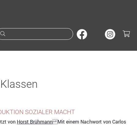
Suche nach Büchern oder A
 Klassen
ODUKTION SOZIALER MACHT
tzt von
Horst Brühmann
Mit einem Nachwort von Carlos