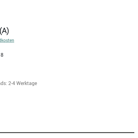
(A)
dkosten
18
nds: 2-4 Werktage