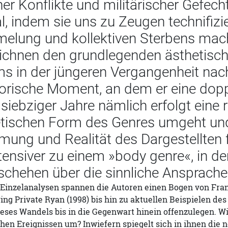
her Konflikte und militärischer Gefech
, indem sie uns zu Zeugen technifizie
elung und kollektiven Sterbens mac
ichnen den grundlegenden ästhetisc
lms in der jüngeren Vergangenheit na
storische Moment, an dem er eine do
siebziger Jahre nämlich erfolgt eine r
etischen Form des Genres umgeht und 
ng und Realität des Dargestellten fr
ensiver zu einem »body genre«, in de
chehen über die sinnliche Ansprache 
 Einzelanalysen spannen die Autoren einen Bogen von Fra
ing Private Ryan (1998) bis hin zu aktuellen Beispielen de
eses Wandels bis in die Gegenwart hinein offenzulegen. W
chen Ereignissen um? Inwiefern spiegelt sich in ihnen die 