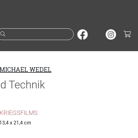
Suche nach Büchern oder A
MICHAEL WEDEL
nd Technik
KRIEGSFILMS
13,4 x 21,4 cm