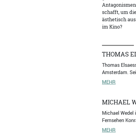
Antagonismen i
schafft, um d
ästhetisch aus
im Kino?
THOMAS E
Thomas Elsaesse
Amsterdam. Sein
MEHR
MICHAEL 
Michael Wedel i
Fernsehen Konra
MEHR