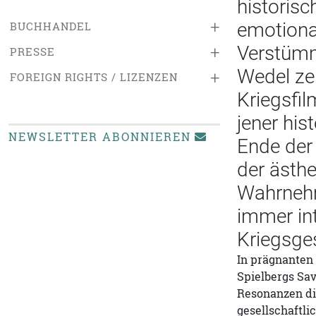
historisc
+
emotional
BUCHHANDEL
Verstümm
+
PRESSE
Wedel ze
+
FOREIGN RIGHTS / LIZENZEN
Kriegsfi
jener hi
NEWSLETTER ABONNIEREN
Ende der 
der ästh
Wahrnehmu
immer int
Kriegsges
In prägnanten
Spielbergs Sav
Resonanzen di
gesellschaftli