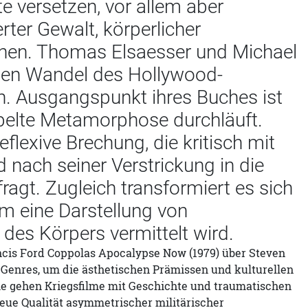
te versetzen, vor allem aber
rter Gewalt, körperlicher
hen. Thomas Elsaesser und Michael
hen Wandel des Hollywood-
ch. Ausgangspunkt ihres Buches ist
ppelte Metamorphose durchläuft.
eflexive Brechung, die kritisch mit
nach seiner Verstrickung in die
agt. Zugleich transformiert es sich
m eine Darstellung von
des Körpers vermittelt wird.
ncis Ford Coppolas Apocalypse Now (1979) über Steven
s Genres, um die ästhetischen Prämissen und kulturellen
ie gehen Kriegsfilme mit Geschichte und traumatischen
neue Qualität asymmetrischer militärischer