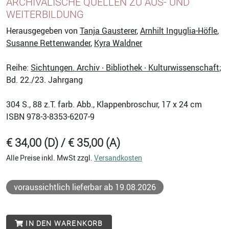
ARCHIVALISCHE QUELLEN ZU AUS- UND
WEITERBILDUNG
Herausgegeben von
Tanja Gausterer
,
Arnhilt Inguglia-Höfle
,
Susanne Rettenwander
,
Kyra Waldner
Reihe:
Sichtungen. Archiv ∙ Bibliothek ∙ Kulturwissenschaft
;
Bd. 22./23. Jahrgang
304
S., 88 z.T. farb. Abb., Klappenbroschur, 17 x 24 cm
ISBN
978-3-8353-6207-9
€ 34,00 (D) / € 35,00 (A)
Alle Preise inkl. MwSt zzgl.
Versandkosten
voraussichtlich lieferbar ab 19.08.2026
IN DEN WARENKORB