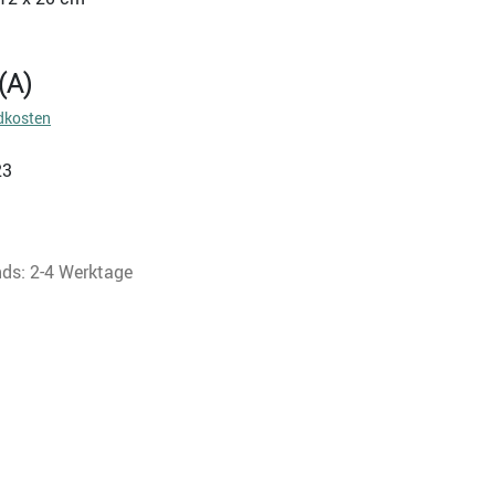
(A)
dkosten
23
nds: 2-4 Werktage