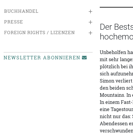
+
BUCHHANDEL
+
PRESSE
Der Best
+
FOREIGN RIGHTS / LIZENZEN
hochemot
Unbeholfen hat
NEWSLETTER ABONNIEREN
mit sehr lang
plötzlich bei 
sich aufzuneh
Simon verliert
den beiden sch
Mountains. In 
In einem Fast-
eine Tagestou
nicht nur das
Abendessen en
verschwunden;