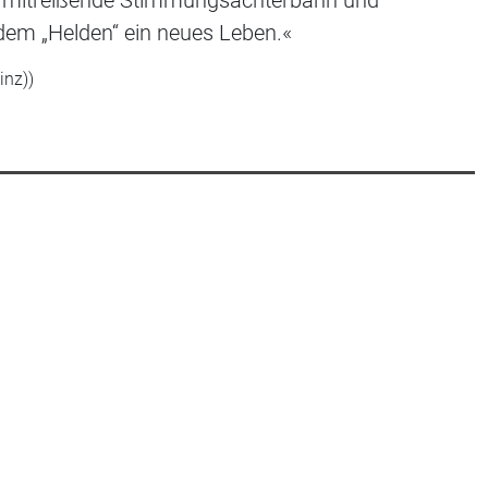
eine mitreißende Stimmungsachterbahn und
 dem „Helden“ ein neues Leben.«
inz))