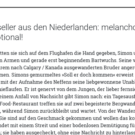
seller aus den Niederlanden: melanch
ional!
ten sie sich auf dem Flughafen die Hand gegeben, Simon u
en Armen und gerade erst beginnendem Bartwuchs. Seine v
ihrem nach Calgary / Kanada ausgewanderten Bruder angeru
men. Simons gemurmeltes »Soll er doch kommen« erweist si
 mit der Aufnahme des Neffens seine liebgewonnene Unabhä
ieflaufen. Er ist genervt von dem Jungen, der lieber fernsie
einem Anfall von Nachsicht gibt Simon nach: ein Tagesausf
Food-Restaurant treffen sie auf zwei begeisterte Bergwan
r, während Simon zurückbleibt und wartet. Von der Wander
: Sie sind auf den Geschmack gekommen und wollen das 
det mit einem Streit und einer bodenlosen Demütigung fü
 sie haben ausgecheckt, ohne eine Nachricht zu hinterlas