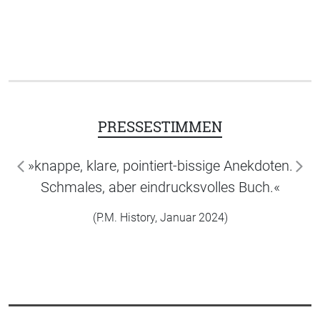
PRESSESTIMMEN
»knappe, klare, pointiert-bissige Anekdoten.
zurück
wei
Schmales, aber eindrucksvolles Buch.«
(P.M. History, Januar 2024)