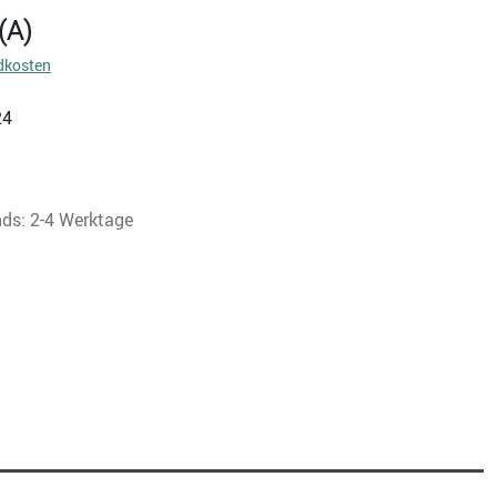
(A)
dkosten
24
nds: 2-4 Werktage