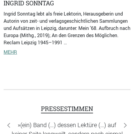
INGRID SONNTAG
Ingrid Sonntag lebt als freie Lektorin, Herausgeberin und
Autorin von zeit- und verlagsgeschichtlichen Sammlungen
und Aufsätzen in Leipzig, darunter: Mein '68. Aufbruch nach
Europa (Mithg., 2019); An den Grenzen des Möglichen.
Reclam Leipzig 1945–1991 …
MEHR
PRESSESTIMMEN
»(ein) Band (…) dessen Lektüre (…) auf
zurück
wei
keiner Seite langweilt, sondern noch einmal