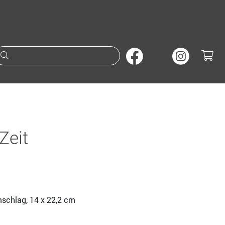
Suche nach Büchern oder A
Zeit
mschlag, 14 x 22,2 cm