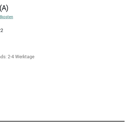
(A)
dkosten
22
nds: 2-4 Werktage