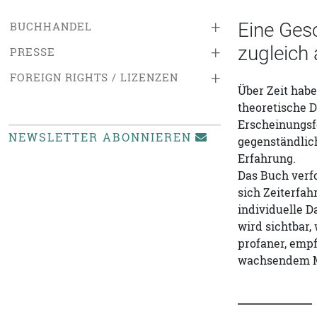
+
Eine Gesc
BUCHHANDEL
zugleich
+
PRESSE
+
FOREIGN RIGHTS / LIZENZEN
Über Zeit habe
theoretische 
Erscheinungsf
NEWSLETTER ABONNIEREN
gegenständlic
Erfahrung.
Das Buch verfo
sich Zeiterfah
individuelle D
wird sichtbar,
profaner, emp
wachsendem M