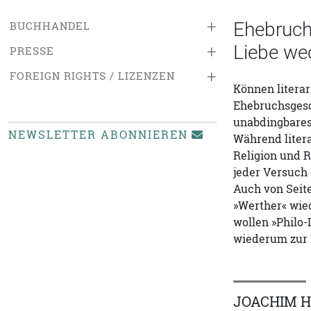
+
Ehebruchs
BUCHHANDEL
Liebe we
+
PRESSE
+
FOREIGN RIGHTS / LIZENZEN
Können literar
Ehebruchsgesch
unabdingbares 
NEWSLETTER ABONNIEREN
Während litera
Religion und R
jeder Versuch 
Auch von Seite
»Werther« wied
wollen »Philo-
wiederum zur 
JOACHIM 