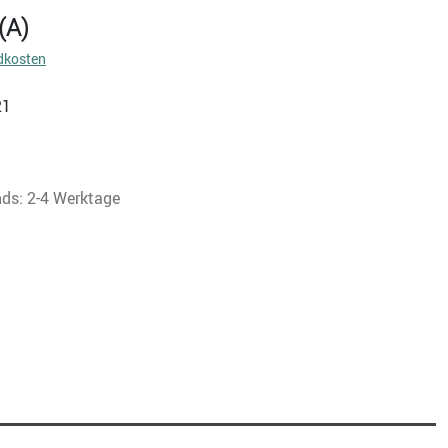
(A)
dkosten
21
nds: 2-4 Werktage