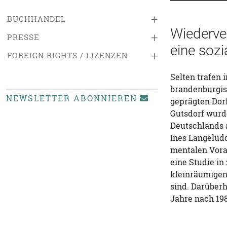
+
BUCHHANDEL
Wiederver
+
PRESSE
eine sozi
+
FOREIGN RIGHTS / LIZENZEN
Selten trafen
brandenburgis
NEWSLETTER ABONNIEREN
geprägten Dorf
Gutsdorf wurde
Deutschlands 
Ines Langelüd
mentalen Vora
eine Studie in
kleinräumigen
sind. Darüberh
Jahre nach 19