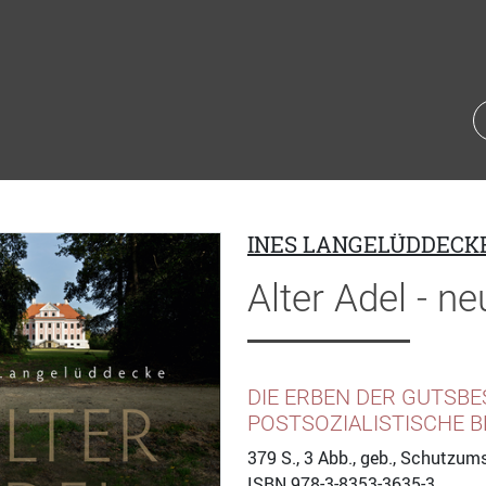
INES LANGELÜDDECK
Alter Adel - n
DIE ERBEN DER GUTSBE
POSTSOZIALISTISCHE 
379
S., 3 Abb., geb., Schutzum
ISBN
978-3-8353-3635-3