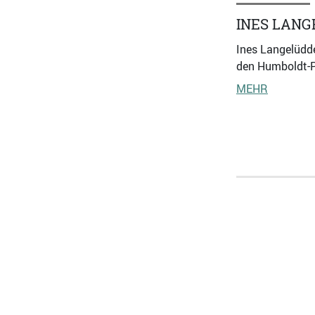
INES LAN
Ines Langelüddec
den Humboldt-Pr
MEHR