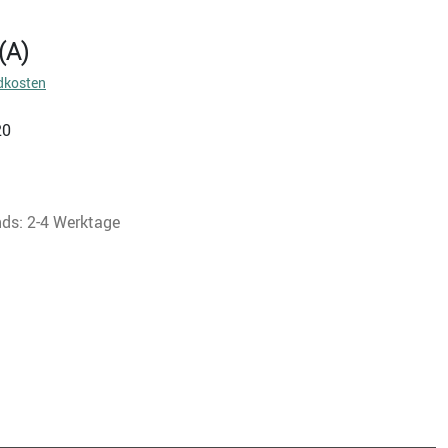
(A)
dkosten
20
nds: 2-4 Werktage