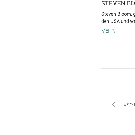
STEVEN B
Steven Bloom, g
den USA und war
MEHR
»sei
zurück