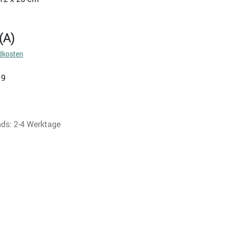
(A)
dkosten
19
nds: 2-4 Werktage