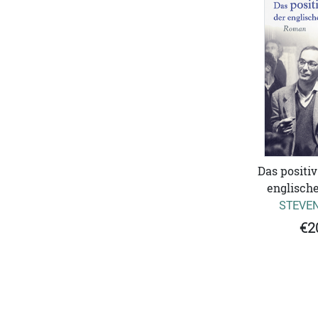
Das positiv
englisch
STEVE
€2