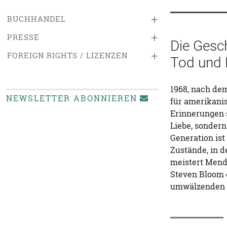
+
BUCHHANDEL
+
PRESSE
Die Gesc
+
FOREIGN RIGHTS / LIZENZEN
Tod und 
1968, nach dem
NEWSLETTER ABONNIEREN
für amerikanis
Erinnerungen s
Liebe, sondern
Generation ist
Zustände, in d
meistert Mende
Steven Bloom e
umwälzenden p