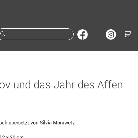
Suche nach Büchern oder A
v und das Jahr des Affen
sch übersetzt von
Silvia Morawetz
 12 x 20 cm