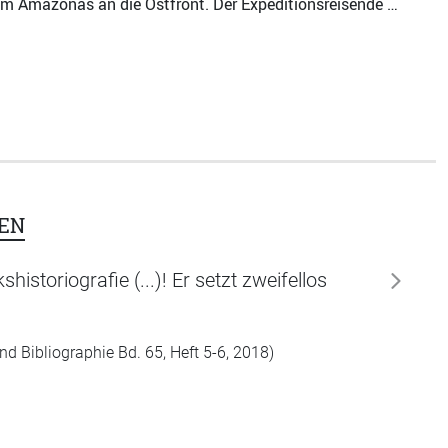
Vom Amazonas an die Ostfront. Der Expeditionsreisende …
EN
storiografie (...)! Er setzt zweifellos
weiter
d Bibliographie Bd. 65, Heft 5-6, 2018)