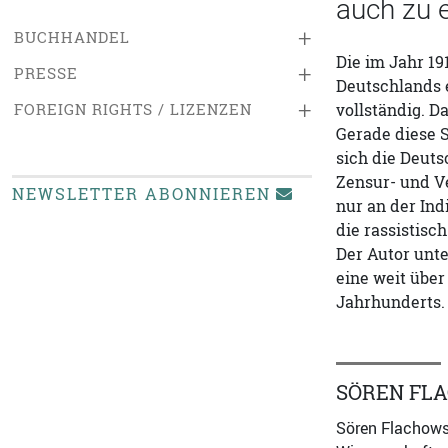
auch zu e
+
BUCHHANDEL
Die im Jahr 19
+
PRESSE
Deutschlands e
+
FOREIGN RIGHTS / LIZENZEN
vollständig. 
Gerade diese S
sich die Deuts
Zensur- und Ve
NEWSLETTER ABONNIEREN
nur an der Ind
die rassistisc
Der Autor unte
eine weit über
Jahrhunderts.
SÖREN FL
Sören Flachowsk