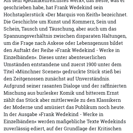
Als sein »gedankenreichstes Werk«, das Beste, was er
geschrieben habe, hat Frank Wedekind sein
Hochstaplerstück »Der Marquis von Keith« bezeichnet.
Die Geschichte um Kunst und Kommerz, Sein und
Schein, Tausch und Täuschung, aber auch um das
Spannungsverhältnis zwischen disparaten Haltungen,
um die Frage nach Askese oder Lebensgenuss bildet
den Auftakt der Reihe »Frank Wedekind - Werke in
Einzelbänden«. Dieses unter abenteuerlichen
Umständen entstandene und zuerst 1900 unter dem
Titel »Münchner Scenen« gedruckte Stück stieß bei
den Zeitgenossen zunächst auf Unverständnis.
Aufgrund seiner rasanten Dialoge und der raffinierten
Mischung aus burlesker Komik und bitterem Ernst
zählt das Stück aber mittlerweile zu den Klassikern
der Moderne und amüsiert das Publikum noch heute.
In der Ausgabe »Frank Wedekind - Werke in
Einzelbänden« werden maßgebliche Texte Wedekinds
zuverlässig ediert, auf der Grundlage der Kritischen