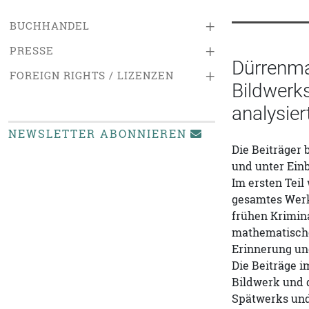
+
BUCHHANDEL
+
PRESSE
Dürrenmat
+
FOREIGN RIGHTS / LIZENZEN
Bildwerk
analysier
NEWSLETTER ABONNIEREN
Die Beiträger
und unter Ein
Im ersten Teil
gesamtes Werk
frühen Krimin
mathematische
Erinnerung un
Die Beiträge 
Bildwerk und d
Spätwerks und