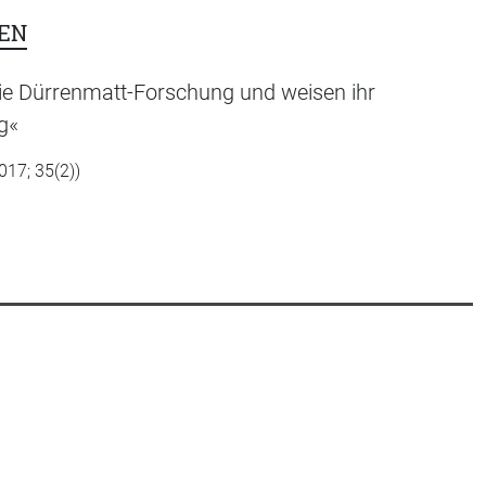
EN
 die Dürrenmatt-Forschung und weisen ihr
g«
017; 35(2))