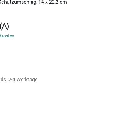
., Schutzumschlag, 14 x 22,2 cm
(A)
dkosten
nds: 2-4 Werktage