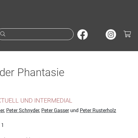
Suche nach Büchern oder A
der Phantasie
TUELL UND INTERMEDIAL
er
,
Peter Schnyder
,
Peter Gasser
und
Peter Rusterholz
. 1