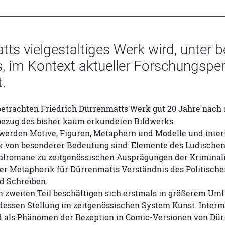
ts vielgestaltiges Werk wird, unter 
s, im Kontext aktueller Forschungspe
t.
 betrachten Friedrich Dürrenmatts Werk gut 20 Jahre nac
bezug des bisher kaum erkundeten Bildwerks.
 werden Motive, Figuren, Metaphern und Modelle und intert
 von besonderer Bedeutung sind: Elemente des Ludischen 
alromane zu zeitgenössischen Ausprägungen der Kriminal
r Metaphorik für Dürrenmatts Verständnis des Politisch
d Schreiben.
im zweiten Teil beschäftigen sich erstmals in größerem U
essen Stellung im zeitgenössischen System Kunst. Intermed
 als Phänomen der Rezeption in Comic-Versionen von Dürr