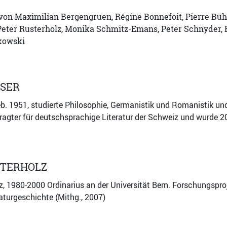
von Maximilian Bergengruen, Régine Bonnefoit, Pierre Bühle
Peter Rusterholz, Monika Schmitz-Emans, Peter Schnyder, 
kowski
SSER
eb. 1951, studierte Philosophie, Germanistik und Romanistik und
ragter für deutschsprachige Literatur der Schweiz und wurde 2
STERHOLZ
z, 1980-2000 Ordinarius an der Universität Bern. Forschungspr
aturgeschichte (Mithg., 2007)