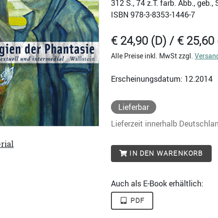
312
S., 74 z.T. farb. Abb., geb
ISBN
978-3-8353-1446-7
€ 24,90 (D) / € 25,60 
Alle Preise inkl. MwSt zzgl.
Versan
Erscheinungsdatum: 12.2014
Lieferbar
Lieferzeit innerhalb Deutschla
rial
IN DEN WARENKORB
Auch als E-Book erhältlich:
PDF