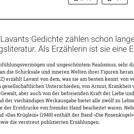
e Lavants Gedichte zählen schon lang
sliteratur. Als Erzählerin ist sie eine
nfühlungsvermögen und ungeschöntem Realismus, sehr dir
an die Schicksale und inneren Welten ihrer Figuren heran
Z) erzählt Lavant von dem, was sie am besten kennt: von v
n gesellschaftlichen Unterschieden, von Armut, Krankhei
 Gewalt, aber auch von der befreienden Kraft der Liebe und
d der vierbändigen Werkausgabe bietet alle zwölf zu Lebz
ele der Erstdrucke von fremder Hand bearbeitet waren. Ne
nd »Das Krüglein« (1949) enthält der Band »Die Rosenkugel
sowie die verstreut publizierten Erzählungen.