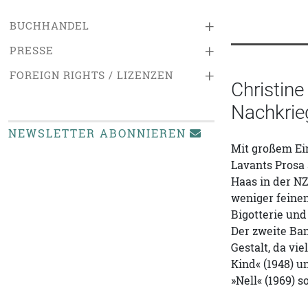
+
BUCHHANDEL
+
PRESSE
+
FOREIGN RIGHTS / LIZENZEN
Christin
Nachkrieg
NEWSLETTER ABONNIEREN
Mit großem Ei
Lavants Prosa 
Haas in der NZ
weniger feine
Bigotterie und
Der zweite Ban
Gestalt, da vi
Kind« (1948) u
»Nell« (1969) 