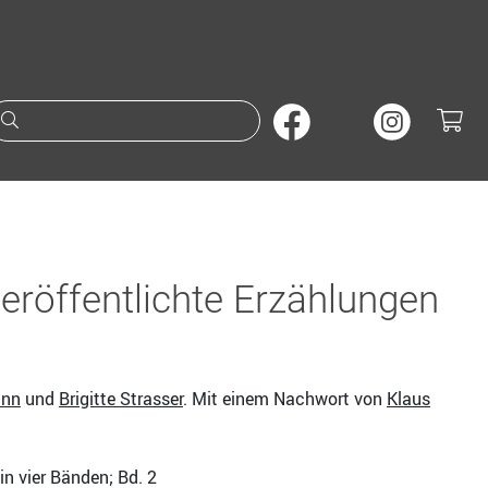
Suche nach Büchern oder A
eröffentlichte Erzählungen
ann
und
Brigitte Strasser
. Mit einem Nachwort von
Klaus
in vier Bänden; Bd. 2