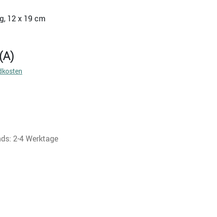
g, 12 x 19 cm
(A)
dkosten
nds: 2-4 Werktage