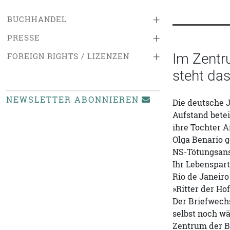
+
BUCHHANDEL
+
PRESSE
+
Im Zentr
FOREIGN RIGHTS / LIZENZEN
steht da
NEWSLETTER ABONNIEREN
Die deutsche 
Aufstand betei
ihre Tochter A
Olga Benario g
NS-Tötungsans
Ihr Lebenspart
Rio de Janeiro
»Ritter der Ho
Der Briefwech
selbst noch w
Zentrum der B