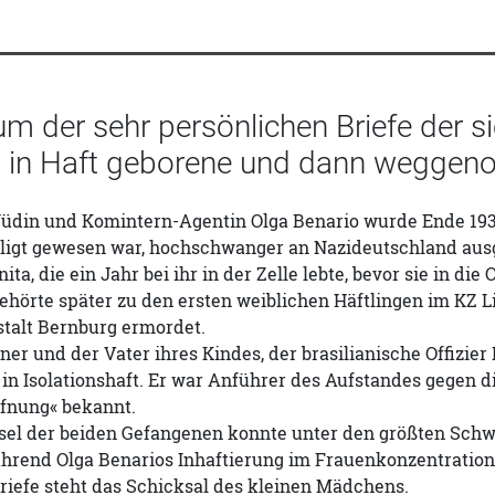
um der sehr persönlichen Briefe der 
s in Haft geborene und dann wegg
Jüdin und Komintern-Agentin Olga Benario wurde Ende 193
ligt gewesen war, hochschwanger an Nazideutschland ausgel
nita, die ein Jahr bei ihr in der Zelle lebte, bevor sie in 
ehörte später zu den ersten weiblichen Häftlingen im KZ L
talt Bernburg ermordet.
ner und der Vater ihres Kindes, der brasilianische Offizier 
 in Isolationshaft. Er war Anführer des Aufstandes gegen d
ffnung« bekannt.
sel der beiden Gefangenen konnte unter den größten Schwi
ährend Olga Benarios Inhaftierung im Frauenkonzentratio
riefe steht das Schicksal des kleinen Mädchens.