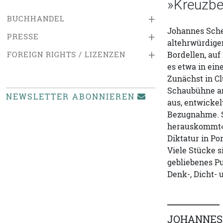
»Kreuzbe
+
BUCHHANDEL
Johannes Schen
+
PRESSE
altehrwürdige
+
FOREIGN RIGHTS / LIZENZEN
Bordellen, au
es etwa in ein
Zunächst in Cl
Schaubühne am 
NEWSLETTER ABONNIEREN
aus, entwickel
Bezugnahme. S
herauskommt« 
Diktatur in Po
Viele Stücke s
gebliebenes P
Denk-, Dicht- 
JOHANNES