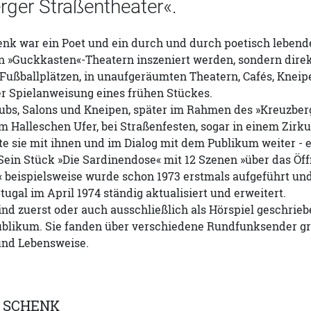
rger Straßentheater«.
k war ein Poet und ein durch und durch poetisch lebender
n »Guckkasten«-Theatern inszeniert werden, sondern direk
f Fußballplätzen, in unaufgeräumten Theatern, Cafés, Kne
er Spielanweisung eines frühen Stückes.
ubs, Salons und Kneipen, später im Rahmen des »Kreuzberge
Halleschen Ufer, bei Straßenfesten, sogar in einem Zirku
te sie mit ihnen und im Dialog mit dem Publikum weiter - ei
ein Stück »Die Sardinendose« mit 12 Szenen »über das Öf
beispielsweise wurde schon 1973 erstmals aufgeführt un
rtugal im April 1974 ständig aktualisiert und erweitert.
ind zuerst oder auch ausschließlich als Hörspiel geschrieb
ublikum. Sie fanden über verschiedene Rundfunksender grö
und Lebensweise.
 SCHENK