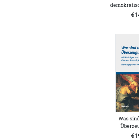
demokratisc
€1
Was sind
Überze
€1