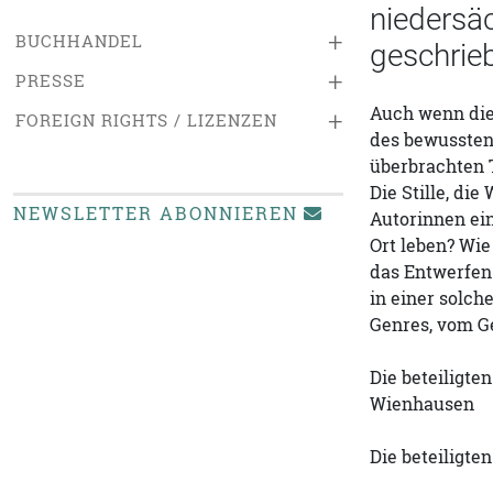
niedersä
+
BUCHHANDEL
geschrie
+
PRESSE
Auch wenn die
+
FOREIGN RIGHTS / LIZENZEN
des bewussten,
überbrachten 
Die Stille, di
NEWSLETTER ABONNIEREN
Autorinnen ein
Ort leben? Wie
das Entwerfen
in einer solch
Genres, vom Ge
Die beteiligte
Wienhausen
Die beteiligten