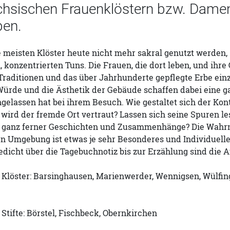
chsischen Frauenklöstern bzw. Damen
ben.
 meisten Klöster heute nicht mehr sakral genutzt werden,
 konzentrierten Tuns. Die Frauen, die dort leben, und ihre G
Traditionen und das über Jahrhunderte gepflegte Erbe ein
e Würde und die Ästhetik der Gebäude schaffen dabei eine g
gelassen hat bei ihrem Besuch. Wie gestaltet sich der Ko
 wird der fremde Ort vertraut? Lassen sich seine Spuren les
 ganz ferner Geschichten und Zusammenhänge? Die Wahrn
en Umgebung ist etwas je sehr Besonderes und Individuell
dicht über die Tagebuchnotiz bis zur Erzählung sind die A
n Klöster: Barsinghausen, Marienwerder, Wennigsen, Wülfin
 Stifte: Börstel, Fischbeck, Obernkirchen