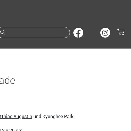
Suche nach Büchern oder A
rade
tthias Augustin
und Kyunghee Park
 12 x 20 cm