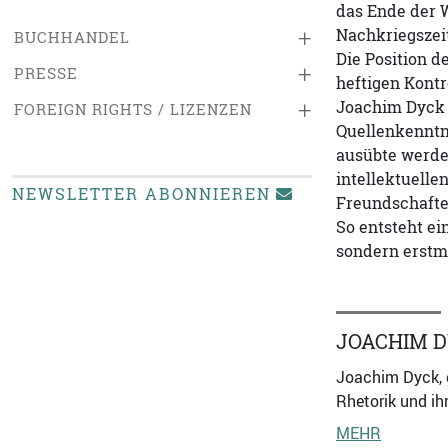
das Ende der W
Nachkriegszei
+
BUCHHANDEL
Die Position d
+
PRESSE
heftigen Kontr
Joachim Dyck 
+
FOREIGN RIGHTS / LIZENZEN
Quellenkenntni
ausübte werden
intellektuell
NEWSLETTER ABONNIEREN
Freundschafte
So entsteht ei
sondern erstm
JOACHIM 
Joachim Dyck, g
Rhetorik und ih
MEHR